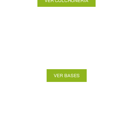
VER COLCHONERÍA
Bases
Soporte firme para tu colchón y
descanso óptimo.
VER BASES
Canapés
Almacenaje adicional con comodidad y