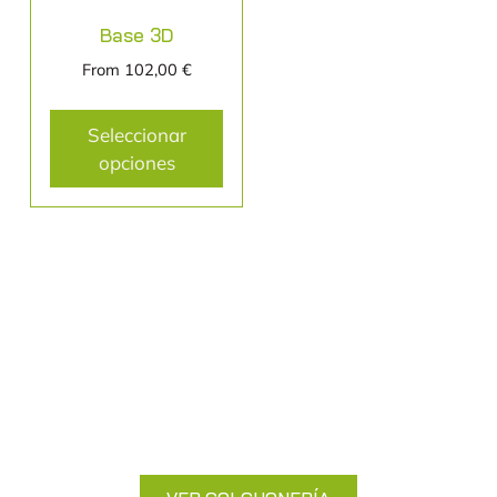
Base 3D
From
102,00
€
Seleccionar
opciones
Colchonería
Duerme plácidamente con nuestros
colchones de alta gama.