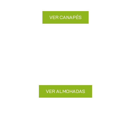
elegancia garantizada.
VER CANAPÉS
Almohadas
Sueño reparador con almohadas de
calidad superior
VER ALMOHADAS