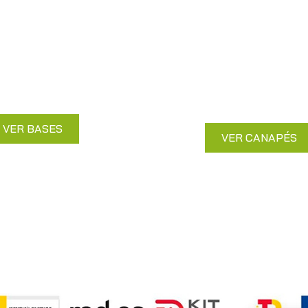
Canapés
Bases
Almacenaje adicional
irme para tu colchón y
comodidad y elegan
scanso óptimo.
garantizada.
VER BASES
VER CANAPÉS