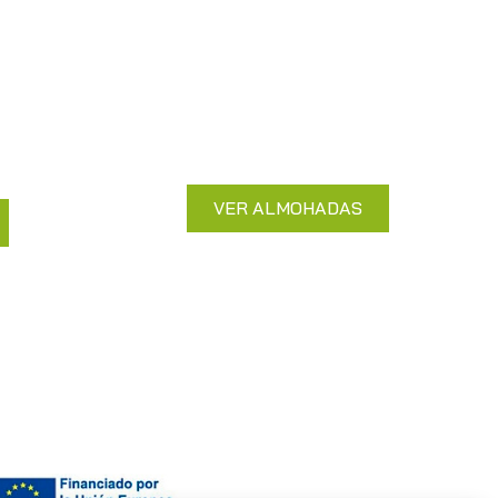
Almohadas
 con
Sueño reparador con almohadas
cia
de calidad superior
VER ALMOHADAS