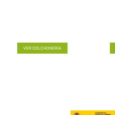
Colchonería
Duerme plácidamente con
Soporte f
nuestros colchones de alta gama.
de
VER COLCHONERÍA