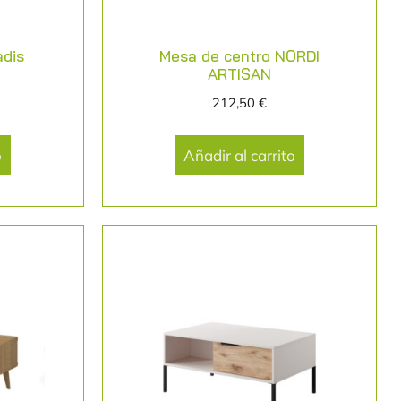
adis
Mesa de centro NORDI
ARTISAN
212,50
€
o
Añadir al carrito