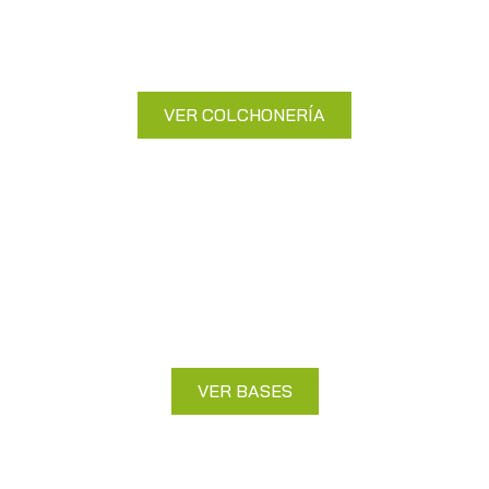
Duerme plácidamente con nuestros
colchones de alta gama.
VER COLCHONERÍA
Bases
Soporte firme para tu colchón y
descanso óptimo.
VER BASES