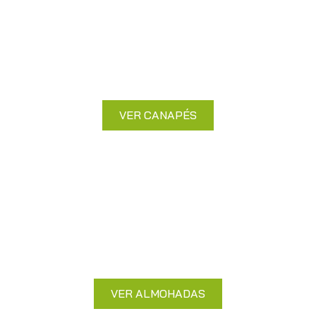
Canapés
Almacenaje adicional con comodidad y
elegancia garantizada.
VER CANAPÉS
Almohadas
Sueño reparador con almohadas de
calidad superior
VER ALMOHADAS