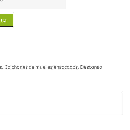
ar
ITO
s
,
Colchones de muelles ensacados
,
Descanso