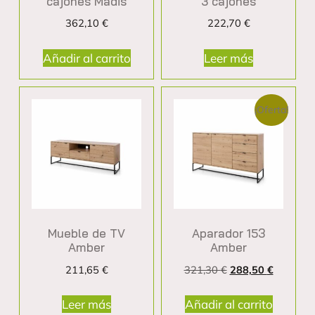
cajones Madis
3 cajones
362,10
€
222,70
€
Añadir al carrito
Leer más
¡Oferta!
Mueble de TV
Aparador 153
Amber
Amber
211,65
€
321,30
€
288,50
€
Leer más
Añadir al carrito